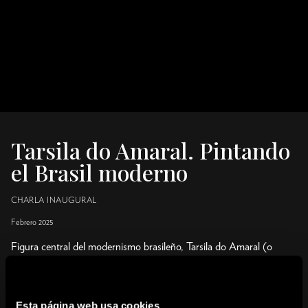
Tarsila do Amaral. Pintando
el Brasil moderno
CHARLA INAUGURAL
Febrero 2025
Figura central del modernismo brasileño, Tarsila do Amaral (o
Tarsila, su nombre artístico) es la creadora de una obra original y
evocadora, basada tanto en el imaginario indígena y popular como
en las dinámicas modernizadoras de un país en plena
Esta página web usa cookies