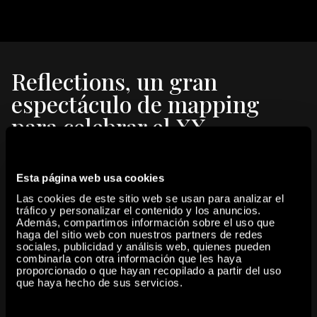
Reflections, un gran
espectáculo de mapping
para celebrar el XX
Aniversario del Museo
Esta página web usa cookies
PERFORMANCE
Las cookies de este sitio web se usan para analizar el
Octubre 2017
tráfico y personalizar el contenido y los anuncios.
Además, compartimos información sobre el uso que
En octubre de 2017, la fachada del Museo acogió durante cuatro
haga del sitio web con nuestros partners de redes
noches una espectacular proyección de música, luz e imágenes
sociales, publicidad y análisis web, quienes pueden
combinarla con otra información que les haya
dirigida a toda la ciudadanía.
proporcionado o que hayan recopilado a partir del uso
que haya hecho de sus servicios.
share