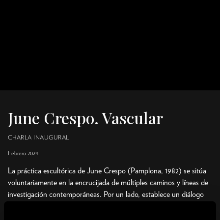
June Crespo. Vascular
CHARLA INAUGURAL
Febrero 2024
La práctica escultórica de June Crespo (Pamplona, 1982) se sitúa
voluntariamente en la encrucijada de múltiples caminos y líneas de
investigación contemporáneas. Por un lado, establece un diálogo
transformador con los conceptos que han marcado el arte vasco
de las últimas décadas, “pares móviles” como la abstracción y el