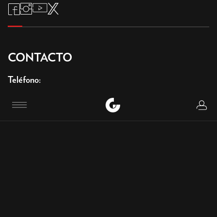
CONTACTO
Teléfono
:
+34 944 35 90 00
Logi
Menu
+34 944 35 90 80
Email
:
contacto@guggenheim-bilbao.eus
informacion@guggenheim-bilbao.eus
Avenida Abandoibarra, 2 48009 Bilbao
© FMGB Guggenheim Bilbao Museoa, 2026
Aviso legal