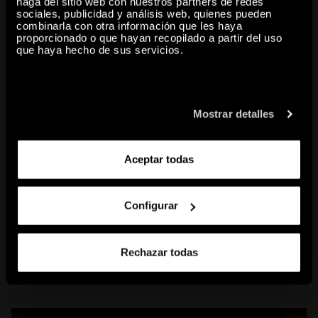
haga del sitio web con nuestros partners de redes
copy to clipboard
sociales, publicidad y análisis web, quienes pueden
combinarla con otra información que les haya
proporcionado o que hayan recopilado a partir del uso
que haya hecho de sus servicios.
CONTENIDO RELACIONADO
Mostrar detalles
Aceptar todas
Configurar
Rechazar todas
Kandinsky
EXPOSICIONES