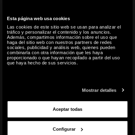
ethically sourced data and powered by sustainable computing
practices, the installation reflects a conscientious approach to
digital creation, where innovation and responsibility go hand in
Esta página web usa cookies
hand. Curator: Lekha Hileman Waitoller Exhibition Partner: 1OF1
Las cookies de este sitio web se usan para analizar el
Technology Partner: Euskaltel
tráfico y personalizar el contenido y los anuncios.
Además, compartimos información sobre el uso que
haga del sitio web con nuestros partners de redes
sociales, publicidad y análisis web, quienes pueden
combinarla con otra información que les haya
proporcionado o que hayan recopilado a partir del uso
que haya hecho de sus servicios.
Mostrar detalles
in situ: Refik Anadol
Aceptar todas
EXHIBITIONS
Configurar