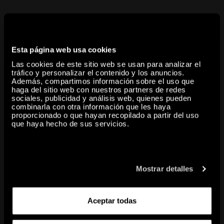
Esther Ferrer (Donostia/San Sebastián, 1937) is a pioneer in
performance art in Spain, as well as one of the leading
performance artists in the country. She took the first steps in her
Esta página web usa cookies
career in the late 1970s. Since then, she has developed several lines
Las cookies de este sitio web se usan para analizar el
of thought through a variety of forms and materials.
tráfico y personalizar el contenido y los anuncios.
Además, compartimos información sobre el uso que
share
haga del sitio web con nuestros partners de redes
sociales, publicidad y análisis web, quienes pueden
combinarla con otra información que les haya
proporcionado o que hayan recopilado a partir del uso
copy to clipboard
que haya hecho de sus servicios.
RELATED CONTENTS
Mostrar detalles
Aceptar todas