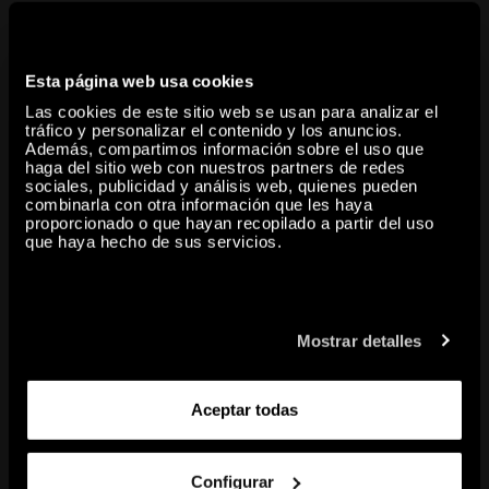
Chefs-d’œuvre sur papier de Budapest est le résultat d’un
partenariat entre le Musée Guggenheim Bilbao et le Musée des
Beaux-Arts – Galerie Nationale Hongroise de Budapest, une
Esta página web usa cookies
institution renommée qui abrite des collections d’art international
Las cookies de este sitio web se usan para analizar el
tráfico y personalizar el contenido y los anuncios.
de l’Antiquité au XXIe siècle, et des œuvres d’art hongroises datant
Además, compartimos información sobre el uso que
du Moyen Âge jusqu’à aujourd’hui. Parmi les collections qui
haga del sitio web con nuestros partners de redes
composent son fonds, celle des Estampes et dessins se distingue
sociales, publicidad y análisis web, quienes pueden
combinarla con otra información que les haya
par son ampleur et son étendue temporelle. Elle comprend, en
proporcionado o que hayan recopilado a partir del uso
effet, environ 9000 dessins et 100 000 gravures d’auteurs
que haya hecho de sus servicios.
européens.
Commissaires : Kinga Bódi et Marta Blàvia
Mostrar detalles
share
Aceptar todas
copy to clipboard
Configurar