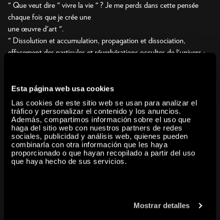
" Que veut dire " vivre la vie " ? Je me perds dans cette pensée
chaque fois que je crée une
une œuvre d'art ".
" Dissolution et accumulation, propagation et dissociation,
effacement des particules et réverbérations occultes de l'univers :
ce sont là les fondements de mon art, et ils se manifestaient déjà à
l'époque ".
L'artiste et écrivaine japonaise Yayoi Kusama (Matsumoto,
Esta página web usa cookies
Nagano, 1929) est une personnalité à part, admirée par les
Las cookies de este sitio web se usan para analizar el
historiens de l'art pour sa trajectoire très pionnière, qui a embrassé
tráfico y personalizar el contenido y los anuncios.
Además, compartimos información sobre el uso que
de multiples mouvements artistiques des années 1960 à nos jours.
haga del sitio web con nuestros partners de redes
Icône culturelle mondiale, Yayoi Kusama s'est consacrée avec
sociales, publicidad y análisis web, quienes pueden
combinarla con otra información que les haya
conviction à sa vision avant-gardiste au cours des sept dernières
proporcionado o que hayan recopilado a partir del uso
décennies, perfectionnant son style esthétique, reflet fidèle de sa
que haya hecho de sus servicios.
conception de la vie.
Cette exposition est consacrée aux questionnements existentiels
qui guident les explorations créatrices de Yayoi Kusama. À travers
ses peintures, dessins, sculptures, installations et documents sur
Mostrar detalles
ses happenings et performances, l'exposition présente une analyse