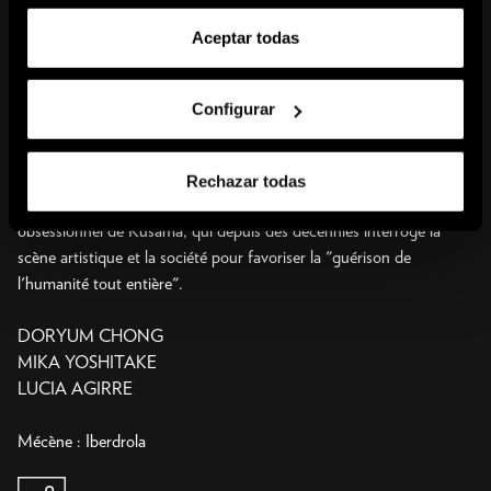
approfondie de son art, des premiers dessins qu'elle a réalisés à
Aceptar todas
l'adolescence pendant la Seconde Guerre mondiale jusqu'à ses
dernières installations immersives à base de miroirs. Organisée de
manière chronologique et thématique, Yayoi Kusama : de 1945 à
Configurar
aujourd'hui aborde les six grandes thématiques qui jalonnent la vie
de l'artiste : l'infini, l'accumulation, la connectivité radicale, le
biocosme, la mort et l'énergie de la vie. Ces questions
Rechazar todas
interdépendantes apparaissent et évoluent dans l'univers
obsessionnel de Kusama, qui depuis des décennies interroge la
scène artistique et la société pour favoriser la "guérison de
l'humanité tout entière".
DORYUM CHONG
MIKA YOSHITAKE
LUCIA AGIRRE
Mécène : Iberdrola
share