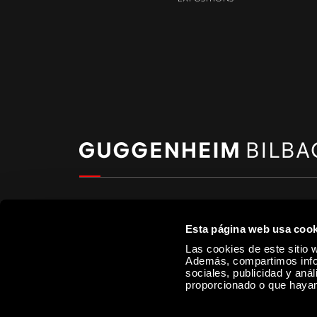
CONTACT
Esta página web usa cook
Las cookies de este sitio w
Téléphone
:
Email
:
Además, compartimos infor
sociales, publicidad y aná
+34 944 35 90 00
contacto@guggenheim-bilbao.eus
proporcionado o que hayan 
+34 944 35 90 80
informacion@guggenheim-bilbao.eu