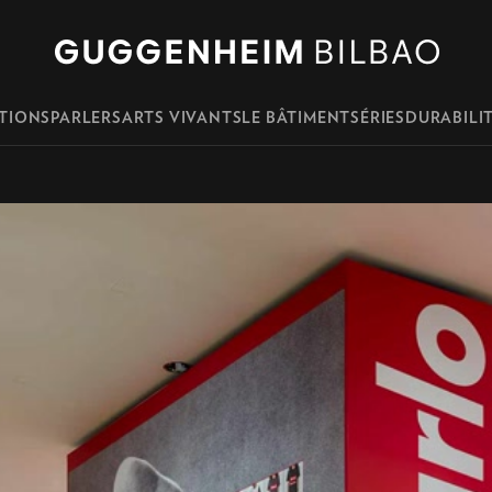
m Bilbao
TIONS
PARLERS
ARTS VIVANTS
LE BÂTIMENT
SÉRIES
DURABILI