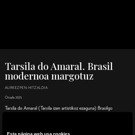
Tarsila do Amaral. Brasil
modernoa margotuz
AURKEZPEN-HITZALDIA
Otsaila 2025
Tarsila do Amaral (Tarsila izen artistikoz ezaguna) Brasilgo
modernismoaren figura nagusietako bat izan zen, eta obra original
eta iradokitzailea sortu zuen iruditeria indigena eta herrikoian ez
ezik, eraldaketa bizian zegoen herrialde hartako dinamika
Esta página web usa cookies